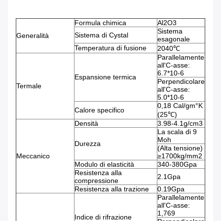
Formula chimica
Al2O3
Sistema
Sistema di Cystal
Generalità
esagonale
Temperatura di fusione
2040℃
Parallelamente
all'C-asse:
6.7*10-6
Espansione termica
Perpendicolare
Termale
all'C-asse:
5.0*10-6
0,18 Cal/gm°K
Calore specifico
(25℃)
Densità
3.98-4.1g/cm3
La scala di 9
Moh
Durezza
(Alta tensione)
Meccanico
≥1700kg/mm2
Modulo di elasticità
340-380Gpa
Resistenza alla
2.1Gpa
compressione
Resistenza alla trazione
0.19Gpa
Parallelamente
all'C-asse:
1,769
Indice di rifrazione