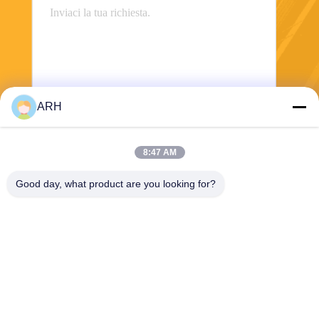
ARH
Invii
8:47 AM
Good day, what product are you looking for?
ARH Sapphire Co., Ltd
florence@sapphirewatchcas
e.com
86-23-68237223