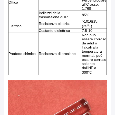
Perpendicolare
Ottico
all'C-asse:
1,769
Indicizzi della
85%
trasmissione di IR
>1016Ω/cm
Resistenza elettrica
Elettrico
(25℃)
Costante dielettrica
7.5-10
Non può
essere corroso
da adid o
l'alcali alla
temperatura
Prodotto chimico
Resistenza di erosione
mormal, può
essere corroso
soltanto
dall'HF a
300℃