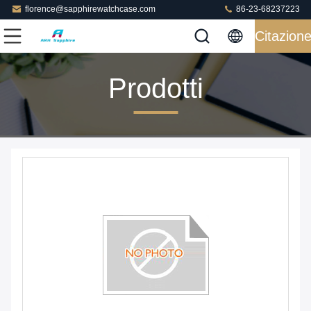
florence@sapphirewatchcase.com
86-23-68237223
Citazion
Prodotti