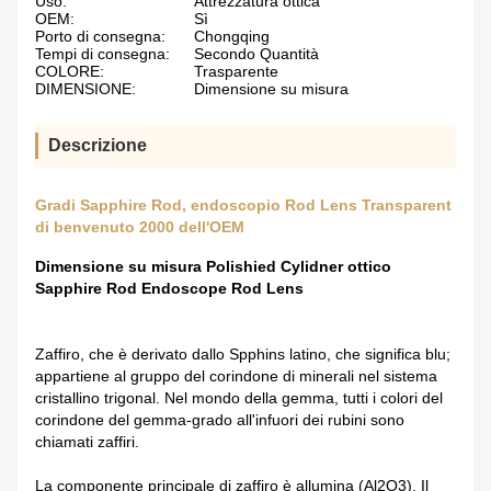
Uso:
Attrezzatura ottica
OEM:
Sì
Porto di consegna:
Chongqing
Tempi di consegna:
Secondo Quantità
COLORE:
Trasparente
DIMENSIONE:
Dimensione su misura
Descrizione
Gradi Sapphire Rod, endoscopio Rod Lens Transparent
di benvenuto 2000 dell'OEM
Dimensione su misura Polishied Cylidner ottico
Sapphire Rod Endoscope Rod Lens
Zaffiro, che è derivato dallo Spphins latino, che significa blu;
appartiene al gruppo del corindone di minerali nel sistema
cristallino trigonal. Nel mondo della gemma, tutti i colori del
corindone del gemma-grado all'infuori dei rubini sono
chiamati zaffiri.
La componente principale di zaffiro è allumina (Al2O3). Il