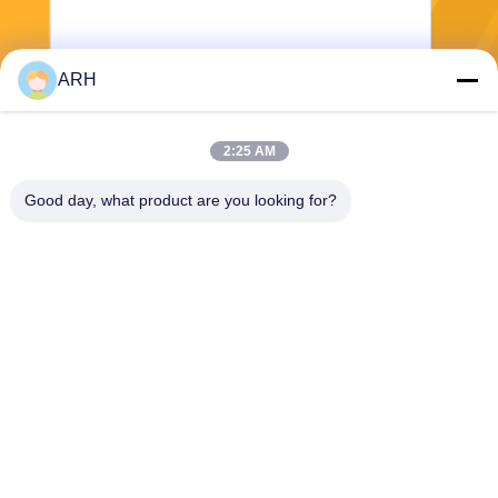
ARH
Invii
2:25 AM
Good day, what product are you looking for?
ARH Sapphire Co., Ltd
florence@sapphirewatchcas
e.com
86-23-68237223
Stanza 2-11，No.50 Yunhan
Road，Chongqing Cina