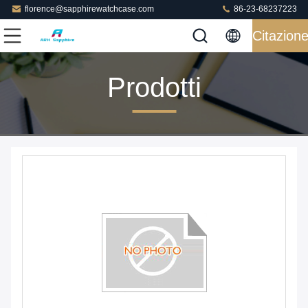
florence@sapphirewatchcase.com
86-23-68237223
Citazion
Prodotti