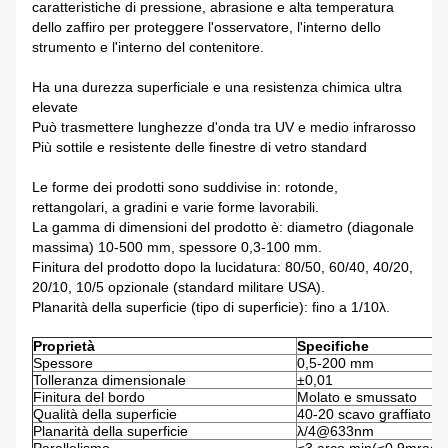
caratteristiche di pressione, abrasione e alta temperatura
dello zaffiro per proteggere l'osservatore, l'interno dello
strumento e l'interno del contenitore.
Ha una durezza superficiale e una resistenza chimica ultra
elevate
Può trasmettere lunghezze d'onda tra UV e medio infrarosso
Più sottile e resistente delle finestre di vetro standard
Le forme dei prodotti sono suddivise in: rotonde,
rettangolari, a gradini e varie forme lavorabili.
La gamma di dimensioni del prodotto è: diametro (diagonale
massima) 10-500 mm, spessore 0,3-100 mm.
Finitura del prodotto dopo la lucidatura: 80/50, 60/40, 40/20,
20/10, 10/5 opzionale (standard militare USA).
Planarità della superficie (tipo di superficie): fino a 1/10λ.
Proprietà
Specifiche
Spessore
0,5-200 mm
Tolleranza dimensionale
±0,01
Finitura del bordo
Molato e smussato
Qualità della superficie
40-20 scavo graffiato
Planarità della superficie
λ/4@633nm