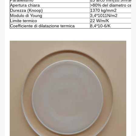
Parallelismo
≤3 arco min(≤0.9mrad)
Apertura chiara
>80% del diametro cent
Durezza (Knoop)
1370 kg/mm2
Modulo di Young
3,4*1011N/m2
Limite termico
22 W/m/K
Coefficiente di dilatazione termica
8,4*10-6/K