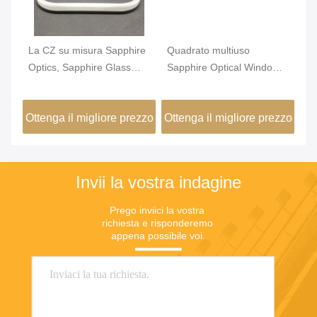
La CZ su misura Sapphire
Quadrato multiuso
Se
Optics, Sapphire Glass
Sapphire Optical Window
Co
ino
Cover Double Side
2040 gradi di trasparenza
za
d'altezza
pr
zzo
Ottenga il migliore prezzo
Ottenga il migliore prezzo
Ot
Invii la vostra indagine
Prego inviici la vostra 
richiesta e risponderemo 
appena possibile voi.