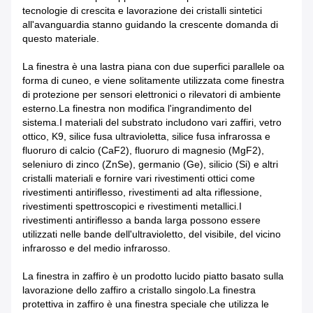
tecnologie di crescita e lavorazione dei cristalli sintetici
all'avanguardia stanno guidando la crescente domanda di
questo materiale.
La finestra è una lastra piana con due superfici parallele oa
forma di cuneo, e viene solitamente utilizzata come finestra
di protezione per sensori elettronici o rilevatori di ambiente
esterno.La finestra non modifica l'ingrandimento del
sistema.I materiali del substrato includono vari zaffiri, vetro
ottico, K9, silice fusa ultravioletta, silice fusa infrarossa e
fluoruro di calcio (CaF2), fluoruro di magnesio (MgF2),
seleniuro di zinco (ZnSe), germanio (Ge), silicio (Si) e altri
cristalli materiali e fornire vari rivestimenti ottici come
rivestimenti antiriflesso, rivestimenti ad alta riflessione,
rivestimenti spettroscopici e rivestimenti metallici.I
rivestimenti antiriflesso a banda larga possono essere
utilizzati nelle bande dell'ultravioletto, del visibile, del vicino
infrarosso e del medio infrarosso.
La finestra in zaffiro è un prodotto lucido piatto basato sulla
lavorazione dello zaffiro a cristallo singolo.La finestra
protettiva in zaffiro è una finestra speciale che utilizza le