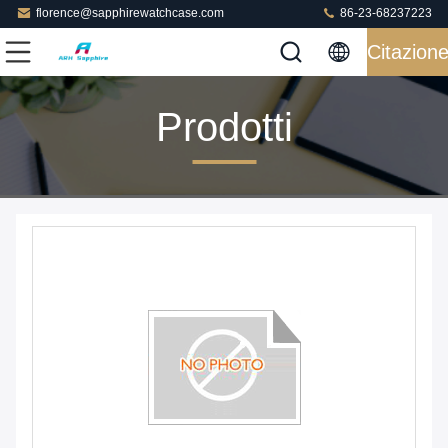
florence@sapphirewatchcase.com
86-23-68237223
Citazion
Prodotti