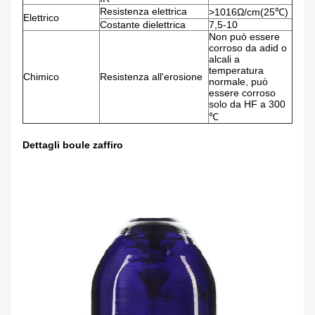
Resistenza elettrica
>1016Ω/cm(25℃)
Elettrico
Costante dielettrica
7,5-10
Non può essere
corroso da adid o
alcali a
temperatura
Chimico
Resistenza all'erosione
normale, può
essere corroso
solo da HF a 300
℃
Dettagli boule zaffiro