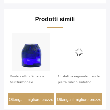
Prodotti simili
Boule Zaffiro Sintetico
Cristallo esagonale grande
Za
Multifunzionale
pietra rubino sintetico
la
Personalizzato Colore Blu
Al2O3 Uso industriale
gi
zzo
Ottenga il migliore prezzo
Ottenga il migliore prezzo
Ot