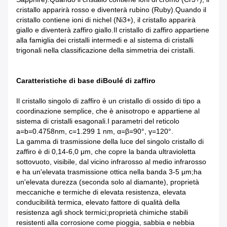
cristallo apparirà rosso e diventerà rubino (Ruby).Quando il
cristallo contiene ioni di nichel (Ni3+), il cristallo apparirà
giallo e diventerà zaffiro giallo.Il cristallo di zaffiro appartiene
alla famiglia dei cristalli intermedi e al sistema di cristalli
trigonali nella classificazione della simmetria dei cristalli.
Caratteristiche di base di
Boulé di zaffiro
Il cristallo singolo di zaffiro è un cristallo di ossido di tipo a
coordinazione semplice, che è anisotropo e appartiene al
sistema di cristalli esagonali.I parametri del reticolo
a=b=0.4758nm, c=1.299 1 nm, α=β=90°, γ=120°.
La gamma di trasmissione della luce del singolo cristallo di
zaffiro è di 0,14-6,0 μm, che copre la banda ultravioletta
sottovuoto, visibile, dal vicino infrarosso al medio infrarosso
e ha un'elevata trasmissione ottica nella banda 3-5 μm;ha
un'elevata durezza (seconda solo al diamante), proprietà
meccaniche e termiche di elevata resistenza, elevata
conducibilità termica, elevato fattore di qualità della
resistenza agli shock termici;proprietà chimiche stabili
resistenti alla corrosione come pioggia, sabbia e nebbia