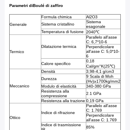
Parametri di
Boulé di zaffiro
Formula chimica
Al2O3
Sistema
Sistema cristallino
Generale
esagonale
Temperatura di fusione
2040℃
Parallelo all'asse
C: 6,7*10-6
Dilatazione termica
Perpendicolare
all'asse C: 5,0*10-
Termico
6
0,18
Calore specifico
Cal/gm°K(25℃)
Densità
3,98-4,1 g/cm3
9 Scala di Moh
Durezza
(Hv)≥1700kg/mm2
Meccanico
Modulo di elasticità
340-380 GPa
Resistenza alla
2.1 GPa
compressione
Resistenza alla trazione
0,19 GPa
Parallelo all'asse
C: 1.769
Indice di rifrazione
Perpendicolare
Ottico
all'asse C: 1.769
Indice di trasmissione
85%
IR