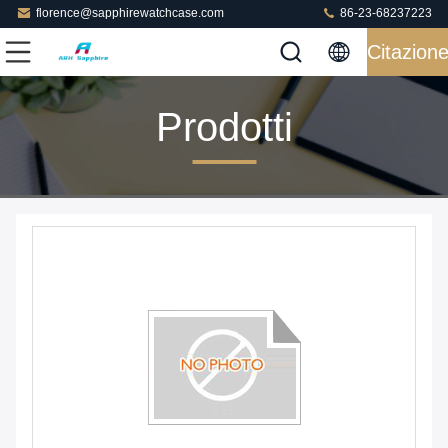
florence@sapphirewatchcase.com
86-23-68237223
Citazion
Prodotti