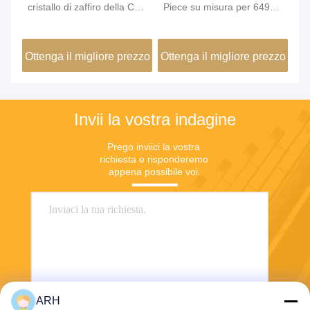
,
cristallo di zaffiro della CZ
Piece su misura per 6497
Wa
ro
di spessore di 1mm, cassa
ETA Movement
or
per orologio di 42mm con
co
zzo
Ottenga il migliore prezzo
Ottenga il migliore prezzo
Ot
la parte posteriore
Invii la vostra indagine
Prego inviici la vostra 
richiesta e risponderemo 
appena possibile voi.
ARH