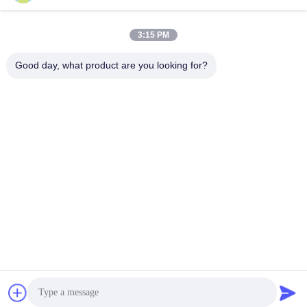
Invii
3:15 PM
Good day, what product are you looking for?
ARH Sapphire Co., Ltd
florence@sapphirewatchcas
e.com
86-23-68237223
Stanza 2-11，No.50 Yunhan
Road，Chongqing Cina
Buona qualità della Cina Sapphire Crystal Watch Case Fornitore. © di
Copyright 2026 ARH Sapphire Co., Ltd . Tutti i diritti riservati.