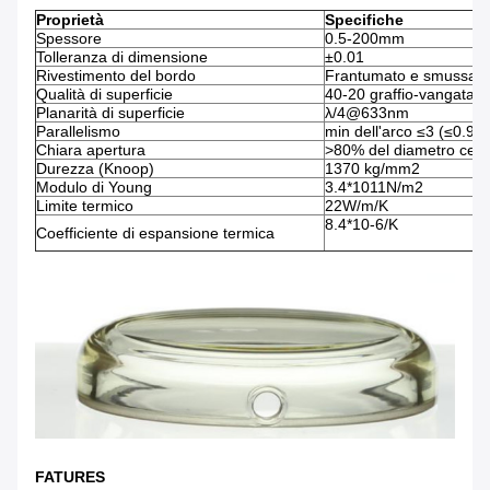
Proprietà
Specifiche
Spessore
0.5-200mm
Tolleranza di dimensione
±0.01
Rivestimento del bordo
Frantumato e smussato
Qualità di superficie
40-20 graffio-vangata
Planarità di superficie
λ/4@633nm
Parallelismo
min dell'arco ≤3 (≤0.9m
Chiara apertura
>80% del diametro cent
Durezza (Knoop)
1370 kg/mm2
Modulo di Young
3.4*1011N/m2
Limite termico
22W/m/K
8.4*10-6/K
Coefficiente di espansione termica
FATURES