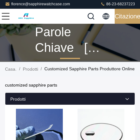
florence@sapphirewatchcase.com
86-23-68237223
Citazion
Parole
Chiave [
Customized
/
/
Customized Sapphire Parts Produttore Online
Casa.
Prodotti
Sapphire
customized sapphire parts
Parts ]
Prodotti
Partita 146
Prodotti