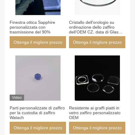
Finestra ottica Sapphire
Cristallo dell'orologio su
personalizzata con
ordinazione dello zaffiro
trasmissione del 90%
dell'OEM CZ, data di Glas
dello zaffiro di Smartwatch
regolabile
Ottenga il migliore prezzo
Ottenga il migliore prezzo
Video
Parti personalizzate di zaffiro
Resistente ai graffi piatti in
per la custodia di zaffiro
vetro zaffiro personalizzato
Watach
OEM
Ottenga il migliore prezzo
Ottenga il migliore prezzo