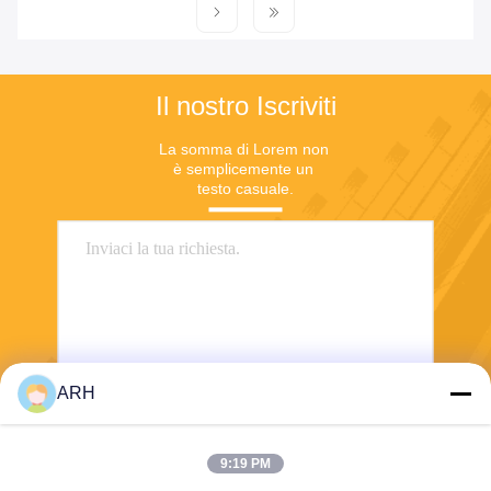
Il nostro Iscriviti
La somma di Lorem non 
è semplicemente un 
testo casuale.
ARH
Invii
9:19 PM