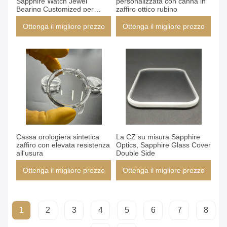
Sapphire Watch Jewel
personalizzata con canna in
Bearing Customized per
zaffiro ottico rubino
gioielli e gli strumenti
Ottenga il migliore prezzo
Ottenga il migliore prezzo
Cassa orologiera sintetica
La CZ su misura Sapphire
zaffiro con elevata resistenza
Optics, Sapphire Glass Cover
all'usura
Double Side
Ottenga il migliore prezzo
Ottenga il migliore prezzo
1
2
3
4
5
6
7
8